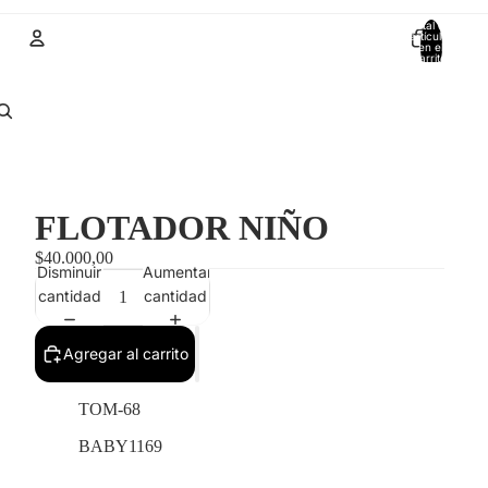
Total de
artículos
en el
carrito:
0
Cuenta
Otras opciones de inicio de sesión
Pedidos
Perfil
FLOTADOR NIÑO
$40.000,00
Disminuir
Aumentar
cantidad
cantidad
Agregar al carrito
TOM-68
BABY1169