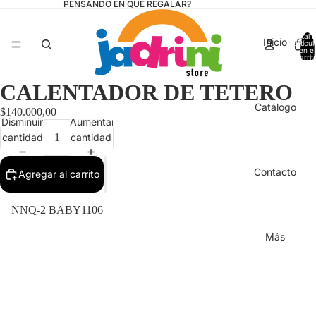
PENSANDO EN QUE REGALAR?
Total 
Inicio
artícul
en el
carrit
0
CALENTADOR DE TETERO
Catálogo
$140.000,00
Disminuir
Aumentar
cantidad
cantidad
Contacto
Agregar al carrito
NNQ-2 BABY1106
Más