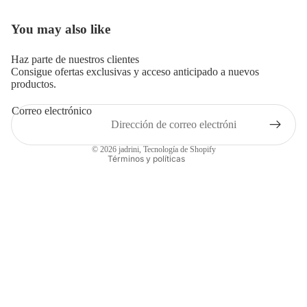
You may also like
Abrir
imagen
a
Haz parte de nuestros clientes
Consigue ofertas exclusivas y acceso anticipado a nuevos
pantalla
productos.
completa
Correo electrónico
Política de privacidad
© 2026
jadrini
,
Tecnología de Shopify
Términos y políticas