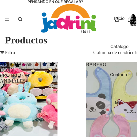
PENSANDO EN QUE REGALAR?
Total 
Inicio
artícul
en el
carrit
0
Productos
Catálogo
Filtro
Columna de cuadrícul
ALMOHADA
BABERO
COJIN
Contacto
PROTECTOR
ANIMALES
Más