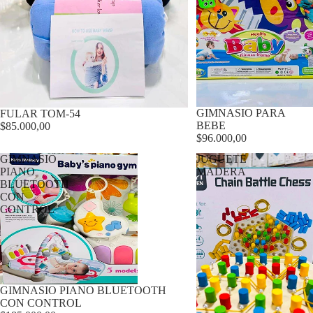
GIMNASIO PARA
FULAR TOM-54
BEBE
$85.000,00
$96.000,00
GIMNASIO
JUGUETE
PIANO
MADERA
BLUETOOTH
CON
CONTROL
GIMNASIO PIANO BLUETOOTH
CON CONTROL